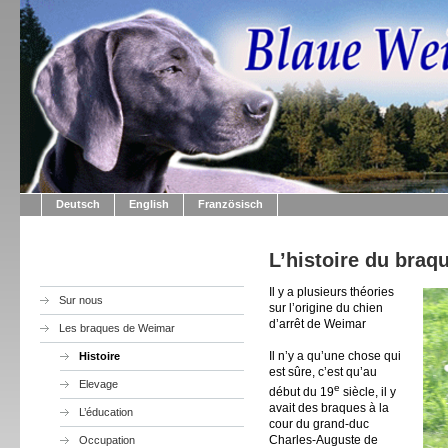
Deutsch
English
Französisch
L’histoire du braq
Il y a plusieurs théories
Sur nous
sur l’origine du chien
d’arrêt de Weimar
Les braques de Weimar
Il n’y a qu’une chose qui
Histoire
est sûre, c’est qu’au
Elevage
e
début du 19
siècle, il y
avait des braques à la
L’éducation
cour du grand-duc
Charles-Auguste de
Occupation