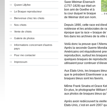
Saxe-Weimar-Eisenach
Queen Lillyfee
(1757-1828) qui était un
bon ami de Goethe et à
Le Braque reproducteur
la cour duquel le braque
... à 
de Weimar doit son nom.
Bienvenue chez les chiots
Depuis 1890, cette race est élev
Nos chiots
noblesse et les aristocrates de r
Vente de chiots
époque que la race « braque de
fois dans les archives de la ville
Galerie de photos
Voilà donc la preuve que l’Allem
Informations concernant d’autres
Après la seconde Guerre Mondiale
pays
Américains ont réquisitionné pr
reproduction, surtout les braques 
Pour me contacter
quelques braques de reproductio
Impressum
utilisaient pour continuer d’éle
Aux Etats-Unis, les braques bleu
que le président Eisenhower a acq
braques bleus sont les favoris.
Même Frank Sinatra et Grace Kel
En plus, le photographe Willia
aux photos de braques bleus qu’il
Après avoir redécouvert la vieil
Etats-Unis, c’est en avril 2007 q