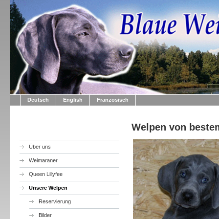
Deutsch
English
Französisch
Welpen von bestem
Über uns
Weimaraner
Queen Lillyfee
Unsere Welpen
Reservierung
Bilder