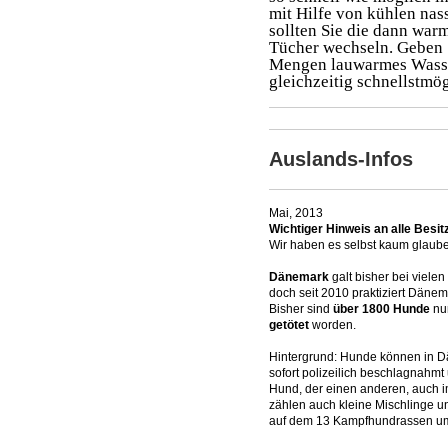
mit Hilfe von kühlen nas
sollten Sie die dann war
Tücher wechseln. Geben 
Mengen lauwarmes Wasser
gleichzeitig schnellstmög
Auslands-Infos
Mai, 2013
Wichtiger Hinweis an alle Besi
Wir haben es selbst kaum glaube
Dänemark
galt bisher bei viele
doch seit 2010 praktiziert Dänem
Bisher sind
über 1800 Hunde
nu
getötet
worden.
Hintergrund: Hunde können in D
sofort polizeilich beschlagnahmt
Hund, der einen anderen, auch im
zählen auch kleine Mischlinge un
auf dem 13 Kampfhundrassen um