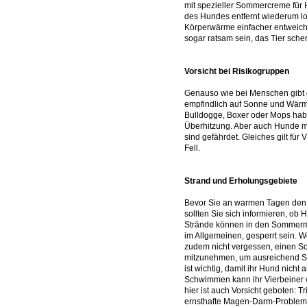
mit spezieller Sommercreme für
des Hundes entfernt wiederum lo
Körperwärme einfacher entweich
sogar ratsam sein, das Tier sche
Vorsicht bei Risikogruppen
Genauso wie bei Menschen gibt
empfindlich auf Sonne und Wärm
Bulldogge, Boxer oder Mops habe
Überhitzung. Aber auch Hunde m
sind gefährdet. Gleiches gilt für
Fell.
Strand und Erholungsgebiete
Bevor Sie an warmen Tagen den 
sollten Sie sich informieren, ob 
Strände können in den Sommermo
im Allgemeinen, gesperrt sein. W
zudem nicht vergessen, einen So
mitzunehmen, um ausreichend Sc
ist wichtig, damit ihr Hund nich
Schwimmen kann ihr Vierbeiner 
hier ist auch Vorsicht geboten: T
ernsthafte Magen-Darm-Probleme