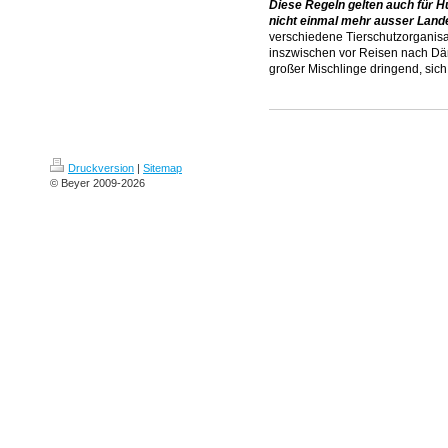
Diese Regeln gelten auch für Hu
nicht einmal mehr ausser Lande
verschiedene Tierschutzorganis
inszwischen vor Reisen nach D
großer Mischlinge dringend, sich
Druckversion
|
Sitemap
© Beyer 2009-2026