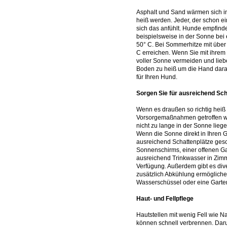
Asphalt und Sand wärmen sich i
heiß werden. Jeder, der schon ei
sich das anfühlt. Hunde empfind
beispielsweise in der Sonne bei
50° C. Bei Sommerhitze mit über
C erreichen. Wenn Sie mit ihrem 
voller Sonne vermeiden und lieber 
Boden zu heiß um die Hand darau
für Ihren Hund.
Sorgen Sie für ausreichend Sc
Wenn es draußen so richtig heiß 
Vorsorgemaßnahmen getroffen we
nicht zu lange in der Sonne lieg
Wenn die Sonne direkt in Ihren
ausreichend Schattenplätze gesc
Sonnenschirms, einer offenen Ga
ausreichend Trinkwasser in Zimmer
Verfügung. Außerdem gibt es dive
zusätzlich Abkühlung ermögliche
Wasserschüssel oder eine Gart
Haut- und Fellpflege
Hautstellen mit wenig Fell wie 
können schnell verbrennen. Daru