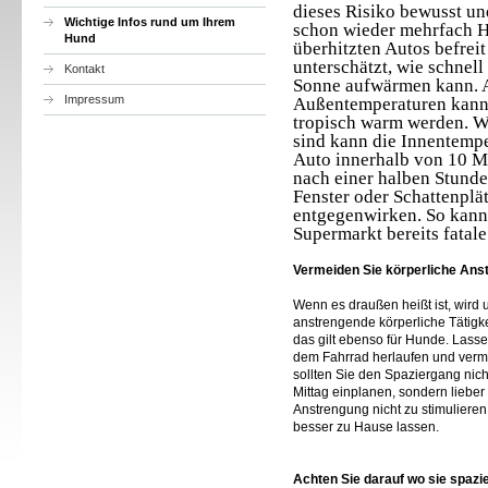
dieses Risiko bewusst un
Wichtige Infos rund um Ihrem
schon wieder mehrfach H
Hund
überhitzten Autos befrei
unterschätzt, wie schnell
Kontakt
Sonne aufwärmen kann. 
Impressum
Außentemperaturen kann
tropisch warm werden. W
sind kann die Innentemp
Auto innerhalb von 10 M
nach einer halben Stunde
Fenster oder Schattenpl
entgegenwirken. So kann 
Supermarkt bereits fatal
Vermeiden Sie körperliche Ans
Wenn es draußen heißt ist, wird 
anstrengende körperliche Tätig
das gilt ebenso für Hunde. Lasse
dem Fahrrad herlaufen und ver
sollten Sie den Spaziergang nic
Mittag einplanen, sondern liebe
Anstrengung nicht zu stimulieren
besser zu Hause lassen.
Achten Sie darauf wo sie spazi