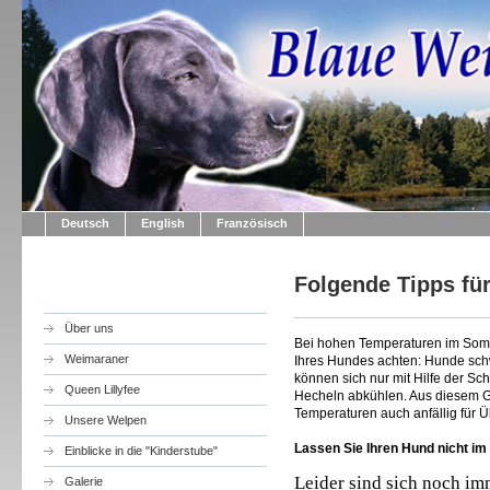
Deutsch
English
Französisch
Folgende Tipps fü
Über uns
Bei hohen Temperaturen im Somm
Weimaraner
Ihres Hundes achten: Hunde schw
können sich nur mit Hilfe der S
Queen Lillyfee
Hecheln abkühlen. Aus diesem G
Temperaturen auch anfällig für Ü
Unsere Welpen
Lassen Sie Ihren Hund nicht im
Einblicke in die "Kinderstube"
Leider sind sich noch im
Galerie