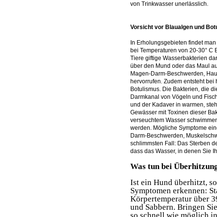
von Trinkwasser unerlässlich.
Vorsicht vor Blaualgen und Bo
In Erholungsgebieten findet man
bei Temperaturen von 20-30° C 
Tiere giftige Wasserbakterien da
über den Mund oder das Maul a
Magen-Darm-Beschwerden, Hautau
hervorrufen. Zudem entsteht bei
Botulismus. Die Bakterien, die 
Darmkanal von Vögeln und Fischen
und der Kadaver in warmen, ste
Gewässer mit Toxinen dieser Bak
verseuchtem Wasser schwimmen 
werden. Mögliche Symptome einer
Darm-Beschwerden, Muskelschwä
schlimmsten Fall: Das Sterben de
dass das Wasser, in denen Sie I
Was tun bei Überhitzun
Ist ein Hund überhitzt, s
Symptomen erkennen: Sta
Körpertemperatur über 3
und Sabbern. Bringen Sie
so schnell wie möglich i